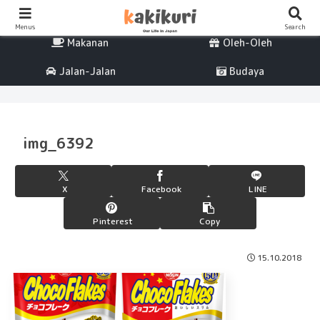
Percintaan
Life
Menus
Search
Makanan
Oleh-Oleh
Jalan-Jalan
Budaya
img_6392
X
Facebook
LINE
Pinterest
Copy
15.10.2018