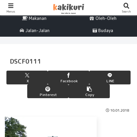
Percintaan
Life
Menus
Search
Makanan
Oleh-Oleh
Jalan-Jalan
Budaya
DSCF0111
X
Facebook
LINE
Pinterest
Copy
10.01.2018