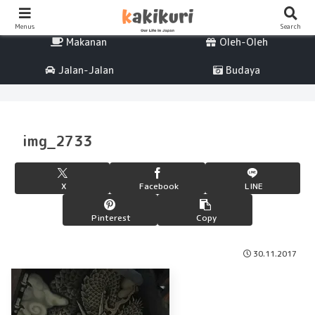
Percintaan
Life
Menus
Search
Makanan
Oleh-Oleh
Jalan-Jalan
Budaya
img_2733
X
Facebook
LINE
Pinterest
Copy
30.11.2017