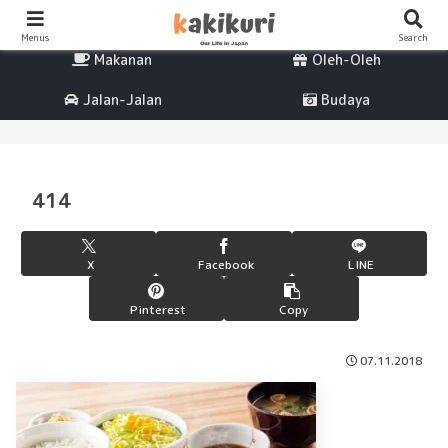
Percintaan
Life
Menus
Search
Makanan
Oleh-Oleh
Jalan-Jalan
Budaya
414
X
Facebook
LINE
Pinterest
Copy
07.11.2018