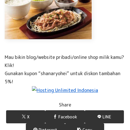
Mau bikin blog/website pribadi/online shop milik kamu?
Klik!
Gunakan kupon “shanaryohei” untuk diskon tambahan
5%!
Share
X
Facebook
LINE
Pinterest
Copy