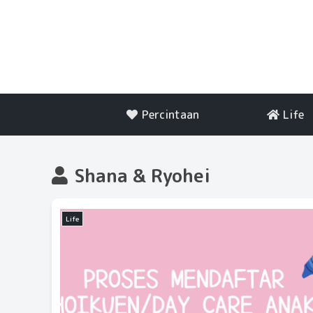
Percintaan
Life
Shana & Ryohei
Life