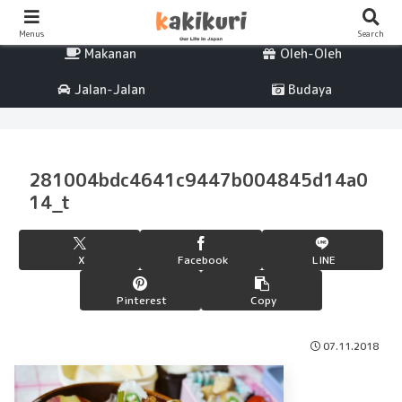
Percintaan
Life
Menus
Search
Makanan
Oleh-Oleh
Jalan-Jalan
Budaya
281004bdc4641c9447b004845d14a0
14_t
X
Facebook
LINE
Pinterest
Copy
07.11.2018