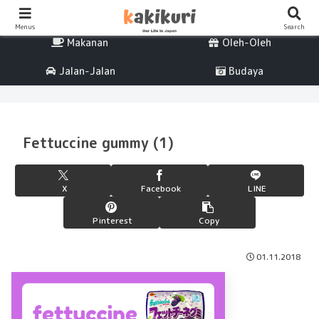
Percintaan
Life
Menus
Search
Makanan
Oleh-Oleh
Jalan-Jalan
Budaya
Fettuccine gummy (1)
X
Facebook
LINE
Pinterest
Copy
01.11.2018