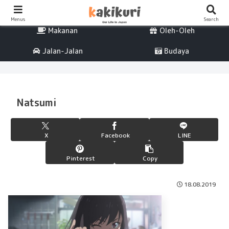
Percintaan
Life
Menus
Search
Makanan
Oleh-Oleh
Jalan-Jalan
Budaya
Natsumi
X
Facebook
LINE
Pinterest
Copy
18.08.2019