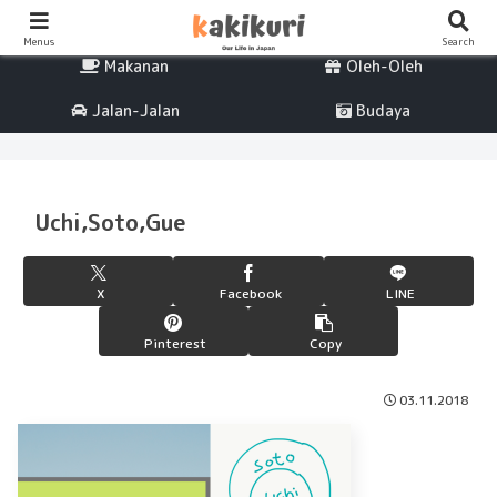
Percintaan
Life
Menus
Search
Makanan
Oleh-Oleh
Jalan-Jalan
Budaya
Uchi,Soto,Gue
X
Facebook
LINE
Pinterest
Copy
03.11.2018