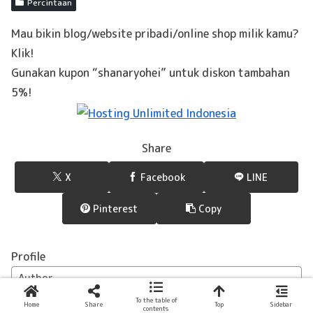
Percintaan
Mau bikin blog/website pribadi/online shop milik kamu?
Klik!
Gunakan kupon “shanaryohei” untuk diskon tambahan
5%!
Share
X
Facebook
LINE
Pinterest
Copy
Profile
Author
Shana & Ryohei
To the table of
Home
Share
Top
Sidebar
Hallooo! Terima kasih sudah mampir ke
contents